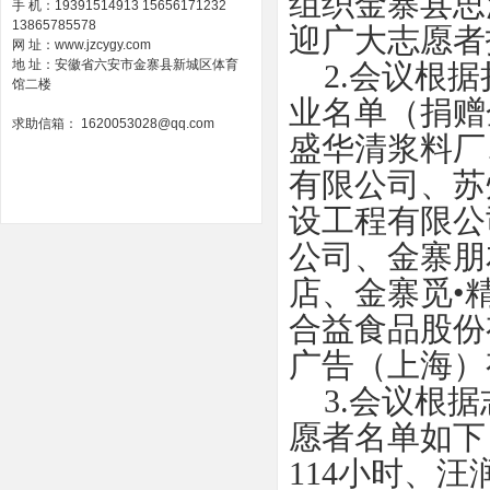
组织金寨县思
手 机：19391514913 15656171232
13865785578
迎广大志愿者
网 址：www.jzcygy.com
地 址：安徽省六安市金寨县新城区体育
2.会议根据
馆二楼
业名单（捐赠
求助信箱： 1620053028@qq.com
盛华清浆料厂
有限公司、苏
设工程有限公
公司、金寨朋
店、金寨觅•
合益食品股份
广告（上海）
3.会议根据
愿者名单如下
114小时、汪