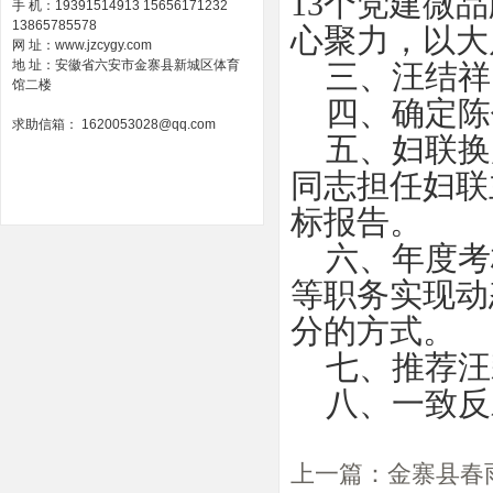
13个党建微
手 机：19391514913 15656171232
13865785578
心聚力，以大
网 址：www.jzcygy.com
地 址：安徽省六安市金寨县新城区体育
三、汪结祥
馆二楼
四、确定陈
求助信箱： 1620053028@qq.com
五、妇联换届
同志担任妇联
标报告。
六、年度考
等职务实现动
分的方式。
七、推荐汪
八、一致反对
上一篇：
金寨县春