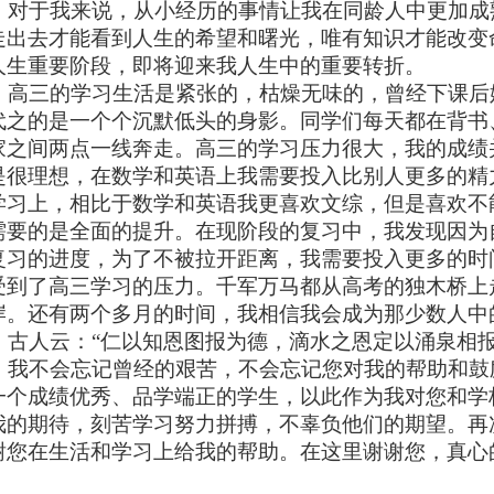
对于我来说，从小经历的事情让我在同龄人中更加成
走出去才能看到人生的希望和曙光，唯有知识才能改变
人生重要阶段，即将迎来我人生中的重要转折。
高三的学习生活是紧张的，枯燥无味的，曾经下课后
代之的是一个个沉默低头的身影。同学们每天都在背书
家之间两点一线奔走。高三的学习压力很大，我的成绩
是很理想，在数学和英语上我需要投入比别人更多的精
学习上，相比于数学和英语我更喜欢文综，但是喜欢不
需要的是全面的提升。在现阶段的复习中，我发现因为
复习的进度，为了不被拉开距离，我需要投入更多的时
受到了高三学习的压力。千军万马都从高考的独木桥上
岸。还有两个多月的时间，我相信我会成为那少数人中
古人云：“仁以知恩图报为德，滴水之恩定以涌泉相报
我不会忘记曾经的艰苦，不会忘记您对我的帮助和鼓
一个成绩优秀、品学端正的学生，以此作为我对您和学
我的期待，刻苦学习努力拼搏，不辜负他们的期望。再
谢您在生活和学习上给我的帮助。在这里谢谢您，真心