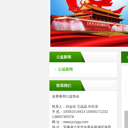
公益新闻
公益新闻
联系我们
金寨春雨公益协会
联系人：刘会珍 王晶晶 许向东
手 机：19391514913 15656171232
13865785578
网 址：www.jzcygy.com
地 址：安徽省六安市金寨县新城区体育