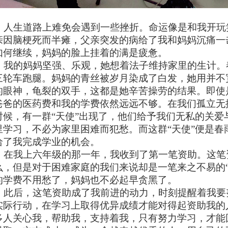
人生道路上难免会遇到一些挫折。命运像是和我开玩
亲因脑梗死而半瘫，父亲突发的病给了我和妈妈沉痛一
如何继续，妈妈的脸上挂着的满是疲惫。
我的妈妈坚强、乐观，她想着法子维持家里的生计。
三轮车跑腿。妈妈的青丝被岁月染成了白发，她用并不
的眼神，龟裂的双手，这都是她辛苦操劳的结果。即使
爸爸的医药费和我的学费依然远远不够。在我们孤立无
时候，有一群“天使”出现了，他们给予我们无私的关爱
里学习，不必为家里困难而犯愁。而这群“天使”便是春
给了我完成学业的机会。
在我上六年级的那一年，我收到了第一笔资助。这笔
么，但是对于困难家庭的我们来说却是一笔来之不易的“
的学费不用愁了，妈妈也不必起早贪黑了。
此后，这笔资助成了我前进的动力，时刻提醒着我要
实际行动，在学习上取得优异成绩才能对得起资助我的
多人关心我，帮助我，支持着我，只有努力学习，才能